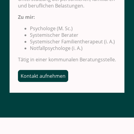
und beruflichen Belastungen.
Zu mir:
Psychologe (M. Sc.)
Systemischer Berater
Systemischer Familientherapeut (i. A.)
Notfallpsychologe (i. A.)
Tätig in einer kommunalen Beratungsstelle.
Kontakt aufnehmen